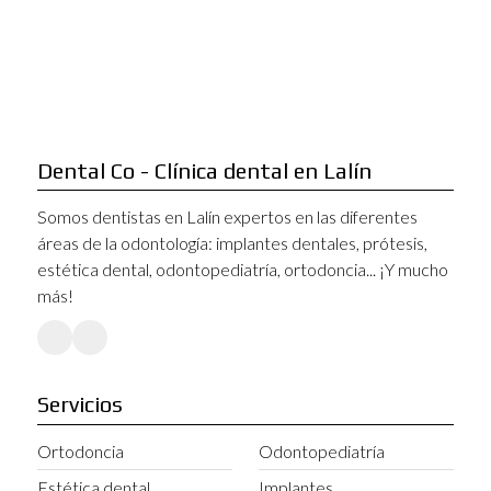
Odontopediatría
Ortodoncia y ortodoncia invisible
Prótesis dentales
Dental Co - Clínica dental en Lalín
Somos dentistas en Lalín expertos en las diferentes
áreas de la odontología: implantes dentales, prótesis,
estética dental, odontopediatría, ortodoncia... ¡Y mucho
más!
Servicios
Ortodoncia
Odontopediatría
Estética dental
Implantes