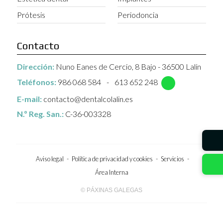
Prótesis
Periodoncia
Contacto
Dirección:
Nuno Eanes de Cercio, 8 Bajo - 36500 Lalín
Teléfonos:
986 068 584
-
613 652 248
E-mail:
contacto@dentalcolalin.es
N.º Reg. San.:
C-36-003328
Aviso legal
-
Política de privacidad y cookies
-
Servicios
-
Área Interna
© PÁXINAS GALEGAS