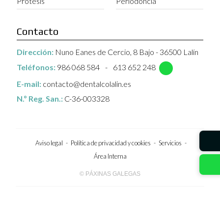
Prótesis
Periodoncia
Contacto
Dirección:
Nuno Eanes de Cercio, 8 Bajo - 36500 Lalín
Teléfonos:
986 068 584
-
613 652 248
E-mail:
contacto@dentalcolalin.es
N.º Reg. San.:
C-36-003328
Aviso legal
-
Política de privacidad y cookies
-
Servicios
-
Área Interna
© PÁXINAS GALEGAS